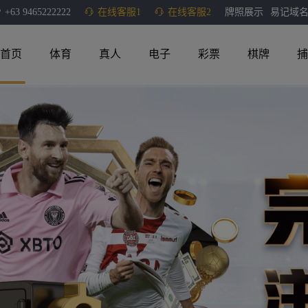
+63 9465222222
在线客服1
在线客服2
牌照展示
易记域名:1
首页
体育
真人
电子
彩票
棋牌
捕