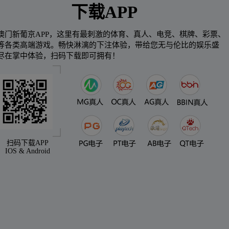
下载APP
澳门新葡京APP，这里有最刺激的体育、真人、电竞、棋牌、彩票、
等各类高端游戏。畅快淋漓的下注体验，带给您无与伦比的娱乐盛
尽在掌中体验，扫码下载即可拥有！
扫码下载APP
IOS & Android