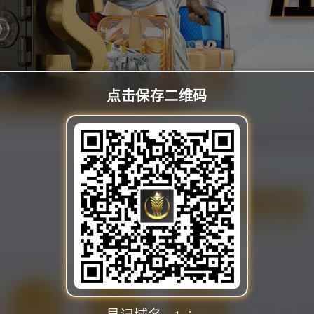
点击保存二维码
优惠新系统上线啦！为避免申请领取优惠活动的手续麻烦，已新增优
汇聚精品游戏 享受非凡娱乐