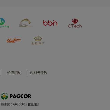
如何提款
规则与条款