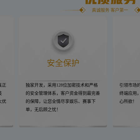
真诚服务 客户第一
安全保护
真正
独家开发，采用128位加密技术和严格
引领市场
技
的安全管理体系，客户资金得到最完善
终端应用
大优
的保障，让您全情尽享娱乐、赛事下
心所欲！
单，无后顾之忧！