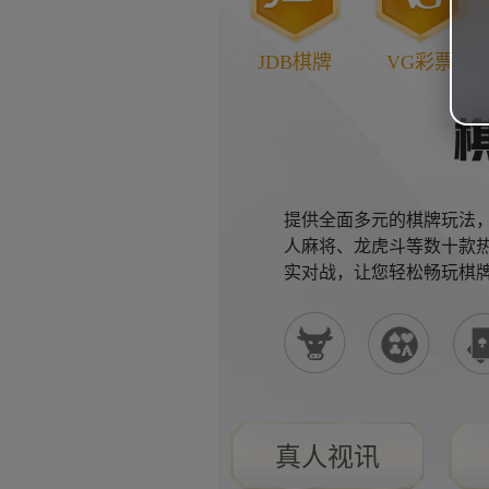
JDB棋牌
VG彩票
提供全面多元的棋牌玩法
人麻将、龙虎斗等数十款
实对战，让您轻松畅玩棋
真人视讯